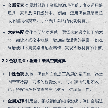
金屬元素
金屬材質為工業風增添現代感，廣泛運用於
燈具、家具及欄杆設計中。 例如，選用黑色鐵製吊燈
或不鏽鋼框架茶几，凸顯工業風的硬朗特質。
木材搭配
柔化空間的冷硬感，選擇未經過度加工的木
材，如橡木或松木地板，增加自然溫潤的氛圍。 如在
餐廳使用木質餐桌搭配金屬椅，實現冷暖材質的平衡。
2.2 色彩選擇：塑造工業風空間氛圍
中性色調
灰色、黑色和白色是工業風的基底色，為空
間帶來冷靜且高級的視覺效果。 可在牆面使用淺灰
色，搭配深灰色窗簾與黑色家具，強調統一性。
金屬光澤
利用金、銀或銅色的細節點綴，例如金屬邊