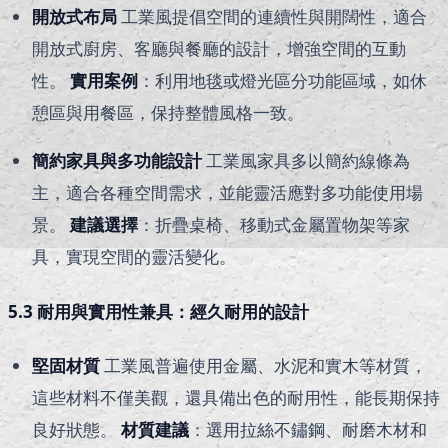
開放式布局
工業風提倡空間的連續性與開闊性，適合
開放式廚房、客廳與餐廳的設計，增強空間的互動
性。
實用案例
：利用地毯或燈光區分功能區域，如休
憩區與用餐區，保持整體風格一致。
簡約家具與多功能設計
工業風家具多以簡約線條為
主，適合各種空間需求，並能靈活應對多功能使用場
景。
建議選擇
：折疊桌椅、移動式金屬置物架等家
具，實現空間的靈活變化。
5.3 耐用與實用性兼具：經久耐用的設計
堅固材質
工業風普遍使用金屬、水泥和實木等材質，
這些材料不僅美觀，還具備出色的耐用性，能長期保持
良好狀態。
材質建議
：選用拉絲不鏽鋼、耐磨木材和