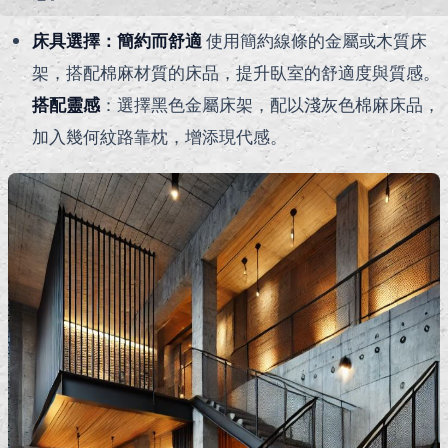
床具選擇：簡約而舒適
使用簡約線條的金屬或木質床
架，搭配棉麻材質的床品，提升臥室的舒適度與質感。
搭配靈感
：選擇黑色金屬床架，配以淺灰色棉麻床品，
加入幾何紋路靠枕，增添現代感。