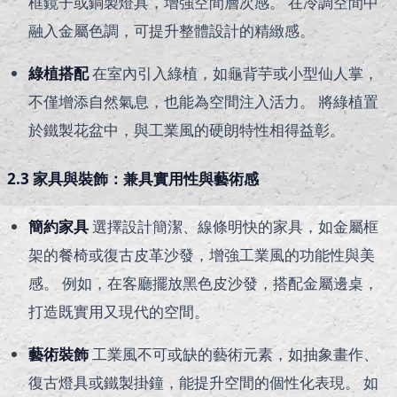
框鏡子或銅製燈具，增強空間層次感。 在冷調空間中
融入金屬色調，可提升整體設計的精緻感。
綠植搭配
在室內引入綠植，如龜背芋或小型仙人掌，
不僅增添自然氣息，也能為空間注入活力。 將綠植置
於鐵製花盆中，與工業風的硬朗特性相得益彰。
2.3 家具與裝飾：兼具實用性與藝術感
簡約家具
選擇設計簡潔、線條明快的家具，如金屬框
架的餐椅或復古皮革沙發，增強工業風的功能性與美
感。 例如，在客廳擺放黑色皮沙發，搭配金屬邊桌，
打造既實用又現代的空間。
藝術裝飾
工業風不可或缺的藝術元素，如抽象畫作、
復古燈具或鐵製掛鐘，能提升空間的個性化表現。 如