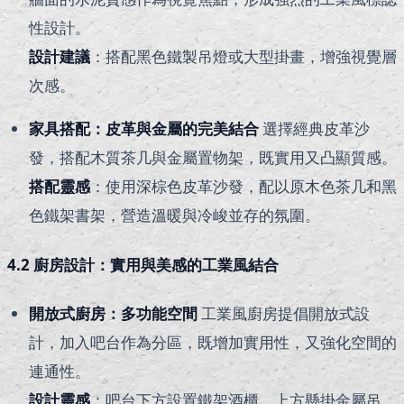
性設計。
設計建議
：搭配黑色鐵製吊燈或大型掛畫，增強視覺層
次感。
家具搭配：皮革與金屬的完美結合
選擇經典皮革沙
發，搭配木質茶几與金屬置物架，既實用又凸顯質感。
搭配靈感
：使用深棕色皮革沙發，配以原木色茶几和黑
色鐵架書架，營造溫暖與冷峻並存的氛圍。
4.2 廚房設計：實用與美感的工業風結合
開放式廚房：多功能空間
工業風廚房提倡開放式設
計，加入吧台作為分區，既增加實用性，又強化空間的
連通性。
設計靈感
：吧台下方設置鐵架酒櫃，上方懸掛金屬吊