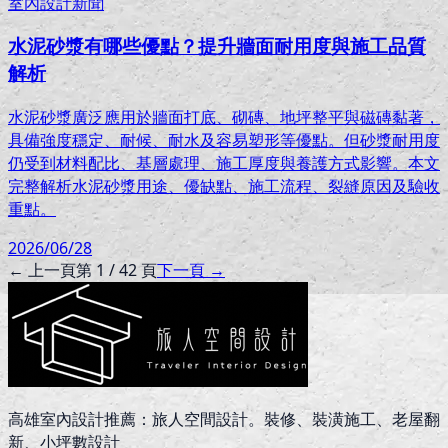
室內設計新聞
水泥砂漿有哪些優點？提升牆面耐用度與施工品質
解析
水泥砂漿廣泛應用於牆面打底、砌磚、地坪整平與磁磚黏著，
具備強度穩定、耐候、耐水及容易塑形等優點。但砂漿耐用度
仍受到材料配比、基層處理、施工厚度與養護方式影響。本文
完整解析水泥砂漿用途、優缺點、施工流程、裂縫原因及驗收
重點。
2026/06/28
← 上一頁
第
1
/
42
頁
下一頁 →
高雄室內設計推薦：旅人空間設計。裝修、裝潢施工、老屋翻
新、小坪數設計