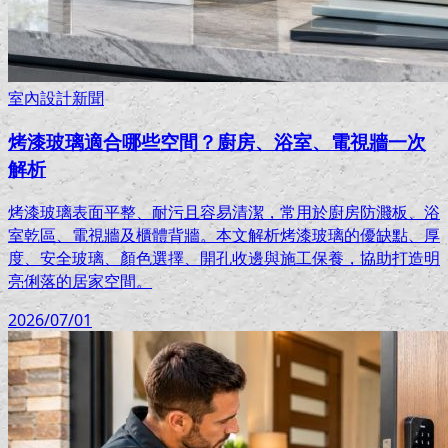
室內設計新聞
烤漆玻璃適合哪些空間？廚房、浴室、電視牆一次
解析
烤漆玻璃表面平整、耐污且容易清潔，常用於廚房防濺板、浴
室乾區、電視牆及櫃體背牆。本文解析烤漆玻璃的優缺點、厚
度、安全玻璃、顏色選擇、開孔收邊與施工保養，協助打造明
亮俐落的居家空間。
2026/07/01