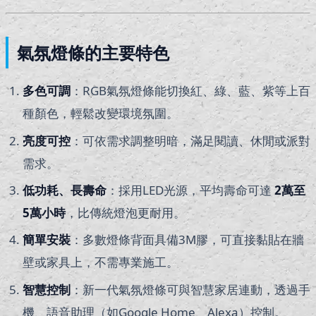
氣氛燈條的主要特色
多色可調
：RGB氣氛燈條能切換紅、綠、藍、紫等上百
種顏色，輕鬆改變環境氛圍。
亮度可控
：可依需求調整明暗，滿足閱讀、休閒或派對
需求。
低功耗、長壽命
：採用LED光源，平均壽命可達
2
萬至
5萬小時
，比傳統燈泡更耐用。
簡單安裝
：多數燈條背面具備3M膠，可直接黏貼在牆
壁或家具上，不需專業施工。
智慧控制
：新一代氣氛燈條可與智慧家居連動，透過手
機、語音助理（如Google Home、Alexa）控制。