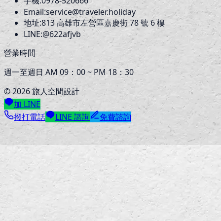
手機:
0978-520666
Email:
service@traveler.holiday
地址:
813
高雄市左營區嘉慶街 78 號 6 樓
LINE:
@622afjvb
營業時間
週一至週日 AM 09：00 ~ PM 18：30
©
2026
旅人空間設計
加 LINE
撥打電話
LINE 諮詢
免費諮詢