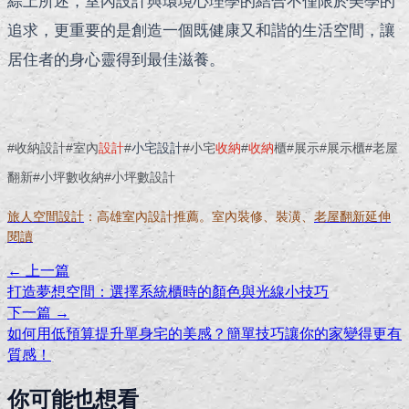
綜上所述，室內設計與環境心理學的結合不僅限於美學的
追求，更重要的是創造一個既健康又和諧的生活空間，讓
居住者的身心靈得到最佳滋養。
#收納設計#室內
設計
#
小宅設計
#小宅
收納
#
收納
櫃#展示#展示櫃#老屋
翻新#小坪數收納#小坪數設計
旅人空間設計
：高雄室內設計推薦。室內裝修、裝潢、
老屋翻新延伸
閱讀
← 上一篇
打造夢想空間：選擇系統櫃時的顏色與光線小技巧
下一篇 →
如何用低預算提升單身宅的美感？簡單技巧讓你的家變得更有
質感！
你可能也想看