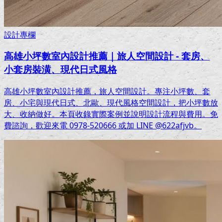
設計專欄
高雄小坪數室內設計推薦｜旅人空間設計 - 套房、
小套房裝潢、現代日式風格
高雄小坪數室內設計推薦，旅人空間設計。專注小坪數、套
房、小宅與現代日式、北歐、現代風格空間設計，把小坪數放
大、收納做好。本頁收錄實際案例並說明設計流程與費用。免
費諮詢，歡迎來電 0978-520666 或加 LINE @622afjvb。