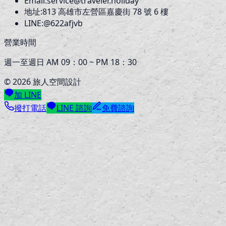
Email:
service@traveler.holiday
地址:
813
高雄市左營區嘉慶街 78 號 6 樓
LINE:
@622afjvb
營業時間
週一至週日 AM 09：00 ~ PM 18：30
©
2026
旅人空間設計
加 LINE
撥打電話
LINE 諮詢
免費諮詢