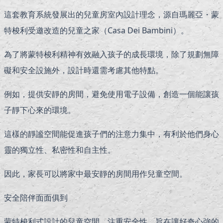
這套教育系統發展出的兒童房室內設計理念，源自瑪麗亞・蒙
特梭利受邀改造的兒童之家（Casa Dei Bambini）。
為了將蒙特梭利精神有效融入孩子的成長環境，除了規劃無障
礙和安全設施外，設計時還需考慮其他特點。
例如，提供安靜的房間，避免使用電子設備，創造一個能讓孩
子靜下心來的環境。
這樣的靜謐空間能促進孩子們的注意力集中，有利於他們身心
靈的獨立性、私密性和自主性。
因此，家長可以將家中最安靜的房間用作兒童空間。
安全陪伴面面俱到
蒙特梭利式設計的兒童空間，注重安全性，旨在讓好奇心強的