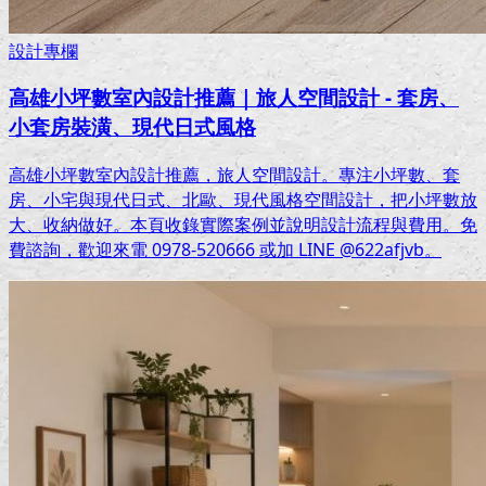
設計專欄
高雄小坪數室內設計推薦｜旅人空間設計 - 套房、
小套房裝潢、現代日式風格
高雄小坪數室內設計推薦，旅人空間設計。專注小坪數、套
房、小宅與現代日式、北歐、現代風格空間設計，把小坪數放
大、收納做好。本頁收錄實際案例並說明設計流程與費用。免
費諮詢，歡迎來電 0978-520666 或加 LINE @622afjvb。