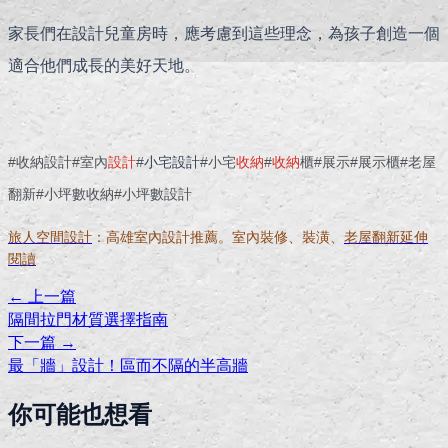
家長們在設計兒童房時，應考慮到這些理念，為孩子創造一個
適合他們成長的美好天地。
#收納設計#室內
設計
#
小宅設計
#小宅
收納
#
收納
櫃#展示#展示櫃#老屋
翻新#小坪數收納#小坪數設計
旅人空間設計
：高雄室內設計推薦。室內裝修、裝潢、
老屋翻新延伸
閱讀
← 上一篇
隔間拉門材質選擇指南
下一篇 →
最「牆」設計！區而不隔的半高牆
你可能也想看