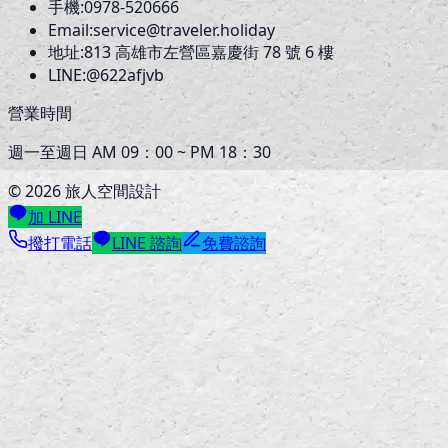
手機:
0978-520666
Email:
service@traveler.holiday
地址:
813
高雄市左營區嘉慶街 78 號 6 樓
LINE:
@622afjvb
營業時間
週一至週日 AM 09：00 ~ PM 18：30
©
2026
旅人空間設計
加 LINE
撥打電話
LINE 諮詢
免費諮詢