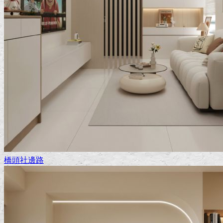
橋頭社邊路