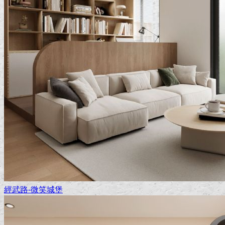
經武路-微笑城堡