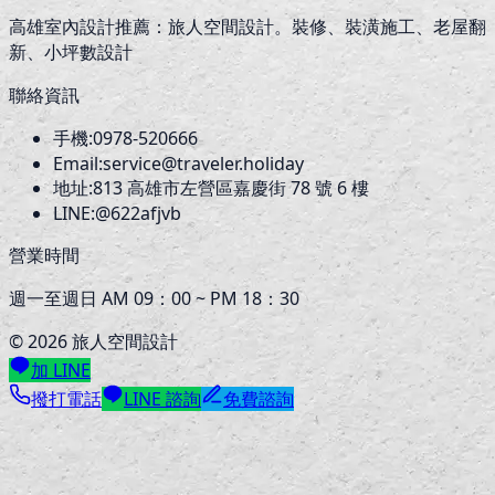
高雄室內設計推薦：旅人空間設計。裝修、裝潢施工、老屋翻
新、小坪數設計
聯絡資訊
手機:
0978-520666
Email:
service@traveler.holiday
地址:
813
高雄市左營區嘉慶街 78 號 6 樓
LINE:
@622afjvb
營業時間
週一至週日 AM 09：00 ~ PM 18：30
©
2026
旅人空間設計
加 LINE
撥打電話
LINE 諮詢
免費諮詢