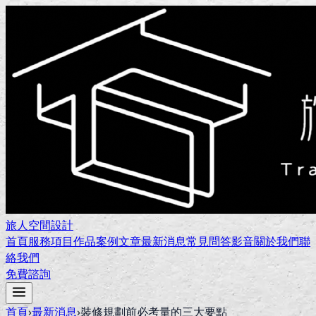
旅人空間設計
首頁
服務項目
作品案例
文章
最新消息
常見問答
影音
關於我們
聯
絡我們
免費諮詢
首頁
›
最新消息
›
裝修規劃前必考量的三大要點