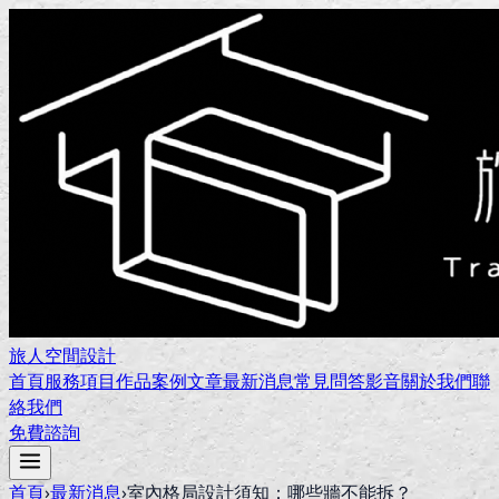
旅人空間設計
首頁
服務項目
作品案例
文章
最新消息
常見問答
影音
關於我們
聯
絡我們
免費諮詢
首頁
›
最新消息
›
室內格局設計須知：哪些牆不能拆？