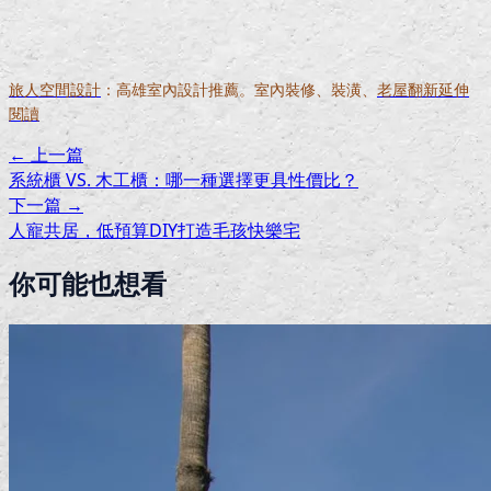
旅人空間設計
：高雄室內設計推薦。室內裝修、裝潢、
老屋翻新延伸
閱讀
← 上一篇
系統櫃 VS. 木工櫃：哪一種選擇更具性價比？
下一篇 →
人寵共居，低預算DIY打造毛孩快樂宅
你可能也想看