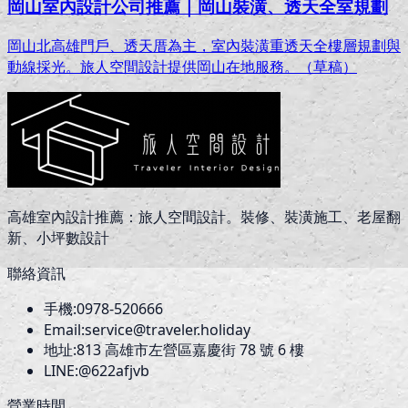
岡山室內設計公司推薦｜岡山裝潢、透天全室規劃
岡山北高雄門戶、透天厝為主，室內裝潢重透天全樓層規劃與
動線採光。旅人空間設計提供岡山在地服務。（草稿）
高雄室內設計推薦：旅人空間設計。裝修、裝潢施工、老屋翻
新、小坪數設計
聯絡資訊
手機:
0978-520666
Email:
service@traveler.holiday
地址:
813
高雄市左營區嘉慶街 78 號 6 樓
LINE:
@622afjvb
營業時間