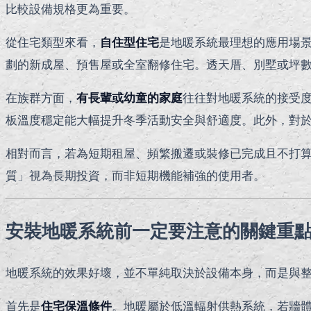
比較設備規格更為重要。
從住宅類型來看，
自住型住宅
是地暖系統最理想的應用場
劃的新成屋、預售屋或全室翻修住宅。透天厝、別墅或坪
在族群方面，
有長輩或幼童的家庭
往往對地暖系統的接受
板溫度穩定能大幅提升冬季活動安全與舒適度。此外，對
相對而言，若為短期租屋、頻繁搬遷或裝修已完成且不打
質」視為長期投資，而非短期機能補強的使用者。
安裝地暖系統前一定要注意的關鍵重
地暖系統的效果好壞，並不單純取決於設備本身，而是與
首先是
住宅保溫條件
。地暖屬於低溫輻射供熱系統，若牆