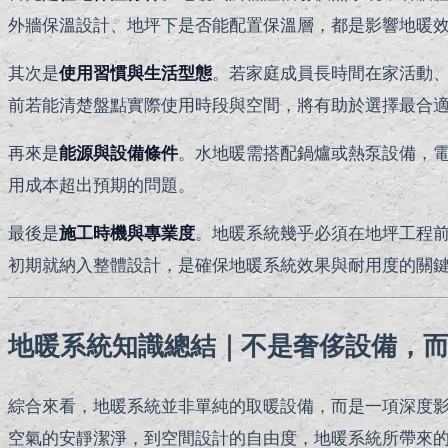
外牆保溫設計、地坪下是否能配置保溫層，都是影響地暖
其次是
使用習慣與生活型態
。若家庭成員長時間在家活動
前若能清楚盤點實際使用時段與空間，將有助於選擇最合
再來是
能源與設備條件
。水地暖需搭配鍋爐或熱泵設備，
用成本超出預期的問題。
最後是
施工時機與專業度
。地暖系統幾乎必須在地坪工程
初期就納入整體設計，是確保地暖系統效果與耐用度的關
地暖系統知識總結｜不是奢侈設備，
綜合來看，地暖系統並非單純的取暖設備，而是一項深度
空氣的安靜潔淨，到空間設計的自由度，地暖系統所帶來