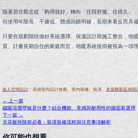
隨著居住觀念從「夠用就好」轉向「住得舒服、住得久」
但使用年限長、干擾低、體感回饋明確，長期來看反而具
只要在規劃階段做好系統選擇、保溫設計與施工整合，地
質、計畫長期自住的家庭而言，地暖系統值得被視為一項
旅人空間設計
：高雄室內設計推薦。室內裝修、裝潢、
老屋翻新延伸閱
← 上一篇
磁吸琺瑯壁板是什麼？結合機能、美感與耐用性的牆面新選擇
下一篇 →
天花板拆除前必看：裝潢裝修流程與注意事項解析
你可能也想看