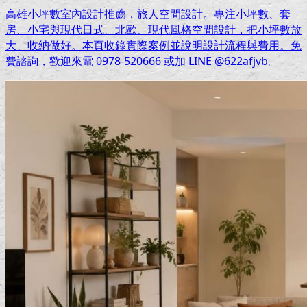
高雄小坪數室內設計推薦，旅人空間設計。專注小坪數、套
房、小宅與現代日式、北歐、現代風格空間設計，把小坪數放
大、收納做好。本頁收錄實際案例並說明設計流程與費用。免
費諮詢，歡迎來電 0978-520666 或加 LINE @622afjvb。