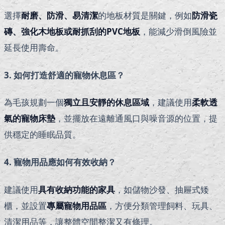
選擇
耐磨、防滑、易清潔
的地板材質是關鍵，例如
防滑瓷
磚、強化木地板或耐抓刮的PVC地板
，能減少滑倒風險並
延長使用壽命。
3. 如何打造舒適的寵物休息區？
為毛孩規劃一個
獨立且安靜的休息區域
，建議使用
柔軟透
氣的寵物床墊
，並擺放在遠離通風口與噪音源的位置，提
供穩定的睡眠品質。
4. 寵物用品應如何有效收納？
建議使用
具有收納功能的家具
，如儲物沙發、抽屜式矮
櫃，並設置
專屬寵物用品區
，方便分類管理飼料、玩具、
清潔用品等，讓整體空間整潔又有條理。