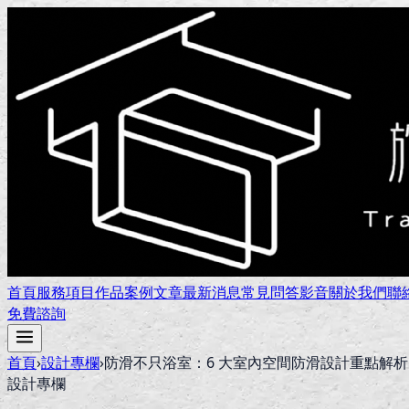
首頁
服務項目
作品案例
文章
最新消息
常見問答
影音
關於我們
聯
免費諮詢
首頁
›
設計專欄
›
防滑不只浴室：6 大室內空間防滑設計重點解析
設計專欄