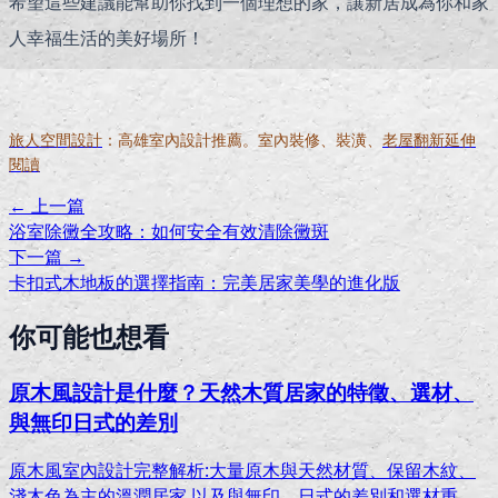
希望這些建議能幫助你找到一個理想的家，讓新居成為你和家
人幸福生活的美好場所！
旅人空間設計
：高雄室內設計推薦。室內裝修、裝潢、
老屋翻新延伸
閱讀
← 上一篇
浴室除黴全攻略：如何安全有效清除黴斑
下一篇 →
卡扣式木地板的選擇指南：完美居家美學的進化版
你可能也想看
原木風設計是什麼？天然木質居家的特徵、選材、
與無印日式的差別
原木風室內設計完整解析:大量原木與天然材質、保留木紋、
淺木色為主的溫潤居家,以及與無印、日式的差別和選材重