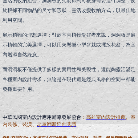
靈活的收納組合：洞洞板的孔洞排列可根據需要進行調整，便
於根據不同物品的尺寸和形狀，靈活改變收納方式，以最佳地
利用空間。
展示植物的理想選擇：對於室內植物愛好者來說，洞洞板是展
示植物的完美選擇，可以用來懸掛小型盆栽或擺放花盆，為室
內增添自然綠意。
而洞洞板不僅提供了多樣的實用性和美觀性，還能夠靈活滿足
各種室內設計需求，無論是在現代還是經典風格的空間中都能
發揮重要作用。
中華民國室內設計應用輔導發展協會
：
高雄室內設計推薦
。室
內裝修、裝潢、
老屋翻新延伸閱讀
奇點空間設計
：高雄室內設計推薦。室內裝修、裝潢、
老屋翻新延伸