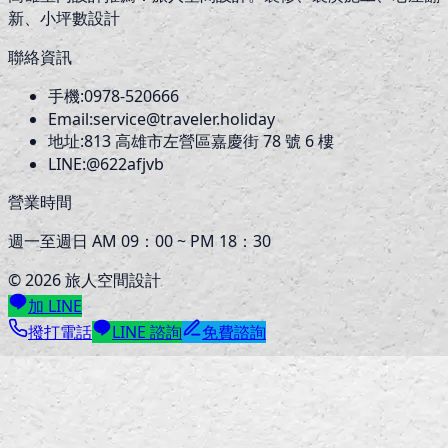
新、小坪數設計
聯絡資訊
手機:
0978-520666
Email:
service@traveler.holiday
地址:
813
高雄市左營區嘉慶街 78 號 6 樓
LINE:
@622afjvb
營業時間
週一至週日 AM 09：00 ~ PM 18：30
©
2026
旅人空間設計
加 LINE
撥打電話
LINE 諮詢
免費諮詢