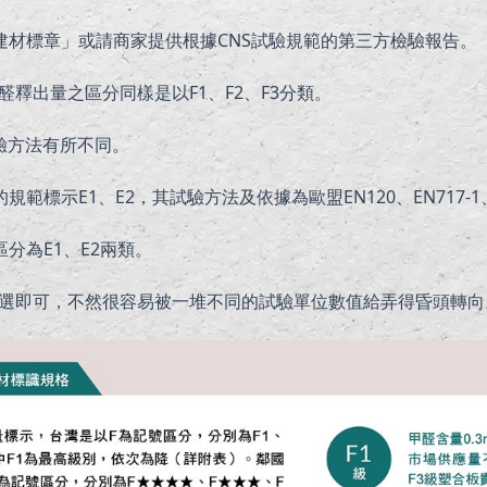
材標章」或請商家提供根據CNS試驗規範的第三方檢驗報告。
甲醛釋出量之區分同樣是以F1、F2、F3分類。
驗方法有所不同。
示E1、E2，其試驗方法及依據為歐盟EN120、EN717-1、
分為E1、E2兩類。
分類挑選即可，不然很容易被一堆不同的試驗單位數值給弄得昏頭轉向