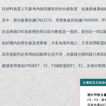
在材料挑選上可參考內政部建研所的分級制度「低逸散健康綠建
其中，塑合板應依據CNS2215、而密集板則依據CNS9909，
在這兩個CNS規範裡的單位區分數值是一致的，差別在一些試
由於國內的塑合板及密集板，大多為海外進口，又常採用歐盟的規範標
其所規範判定所用的試驗單位也不同，但最後分類同樣只將其區
建議使用者由CNS的F1、F2、F3或歐盟的E1、E2，去做