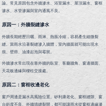
論。常見原因包含外牆滲水、浴室漏水、屋頂漏水、窗框
滲水、水管滲漏與室內通風不良。
原因一：外牆裂縫滲水
外牆長期經歷日曬、雨淋、熱脹冷縮，容易產生細微裂
縫。當雨水沿著裂縫滲入牆體，室內牆面就可能出現水
痕、壁癌、油漆起泡與霉斑。
外牆滲水常出現在靠外牆的臥室、客廳牆角、窗邊牆面、
天花板邊緣與樑柱交接處。
原因二：窗框收邊老化
窗戶周邊是漏水高風險位置。矽利康老化、窗框縫隙、窗
台斜度不良、外牆填縫裂開，都可能讓雨水從窗框邊緣滲