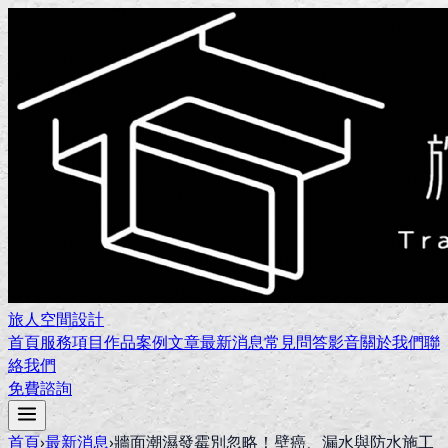
旅人空間設計
首頁
服務項目
作品案例
文章
最新消息
常見問答
影音
關於我們
聯
絡我們
免費諮詢
首頁
›
最新消息
›
牆面潮濕發霉別忽略！壁癌、漏水與防水施工