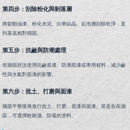
第四步：刮除粉化與剝落層
將鬆動油漆、粉化水泥、白華結晶、起泡層刮除乾淨，直
到基底相對穩固。
第五步：抗鹼與防潮處理
依牆面狀況使用抗鹼底漆、防潮底漆或專用材料，減少鹼
性與水氣對面漆的影響。
第六步：批土、打磨與面漆
牆面平整後再進行批土、打磨、底漆與面漆。若是在高濕
區，可選擇較耐濕、防霉的塗料。